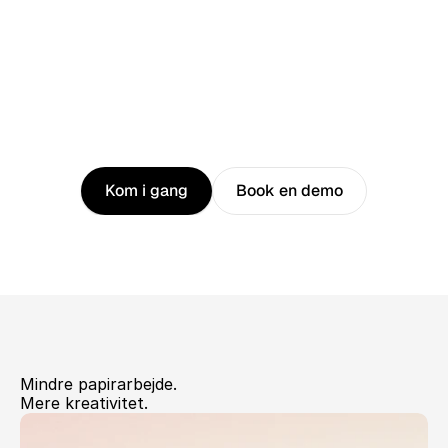
Næste
stop:
Peace
of
mind!
Kom i gang
Book en demo
Mindre papirarbejde.
Mere kreativitet.