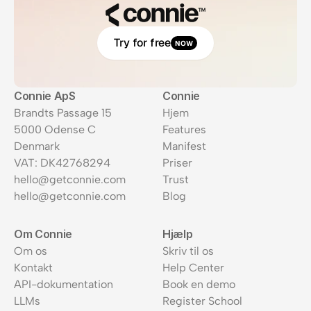
Try for free
NOW
Connie ApS
Connie
Brandts Passage 15
Hjem
5000 Odense C
Features
Denmark
Manifest
VAT: DK42768294
Priser
hello@getconnie.com
Trust
hello@getconnie.com
Blog
Om Connie
Hjælp
Om os
Skriv til os
Kontakt
Help Center
API-dokumentation
Book en demo
LLMs
Register School