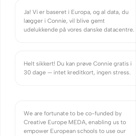
Ja! Vi er baseret i Europa, og al data, du 
lægger i Connie, vil blive gemt 
udelukkende på vores danske datacentre.
 en gratis prøveperiode?
Helt sikkert! Du kan prøve Connie gratis i 
30 dage — intet kreditkort, ingen stress. 
n you offer it for free? What's the 
?
We are fortunate to be co-funded by 
Creative Europe MEDA, enabling us to 
empower European schools to use our 