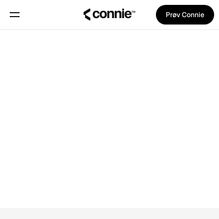
Prøv Connie
Book en demo
Om
Blog
Trust Center
Features
Manifest
Priser
Trust Center