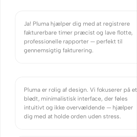
enter?
Ja! Pluma hjælper dig med at registrere 
fakturerbare timer præcist og lave flotte, 
professionelle rapporter — perfekt til 
gennemsigtig fakturering.
ør Connie anderledes end andre e-
urværktøjer?
Pluma er rolig af design. Vi fokuserer på et
blødt, minimalistisk interface, der føles 
intuitivt og ikke overvældende — hjælper 
dig med at holde orden uden stress.
nnie GDPR-kompatibel?