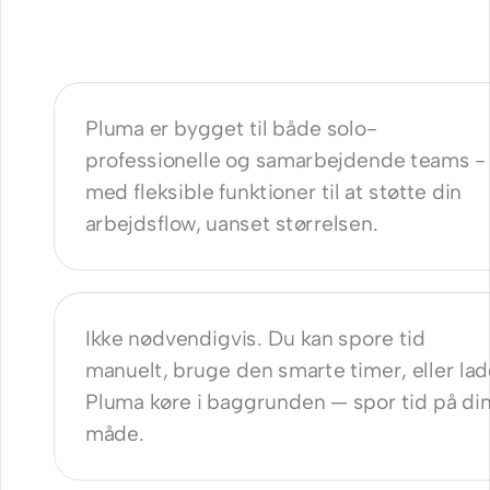
er Connie?
Pluma er bygget til både solo-
professionelle og samarbejdende teams - 
med fleksible funktioner til at støtte din 
arbejdsflow, uanset størrelsen.
an kan det hjælpe mig?
Ikke nødvendigvis. Du kan spore tid 
manuelt, bruge den smarte timer, eller lad
Pluma køre i baggrunden — spor tid på din
måde.
g bruge Connie til at styre alle mine 